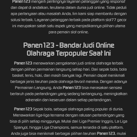
Panen123
mengerti pentingnya layanan pelanggan yang responsif
dan dapat di andalkan, terutama dalam dunia judi online. Tidak peduli
apa pertanyaan atau masalah Anda, tim kami siap membantu dengan
solusi terbaik. Layanan pelanggan terbaik pada platform slot77 gacor
ini merupakan salah satu aspek yang menjadikannya pilihan utama
para pemain slot online.
Panen123 - Bandar Judi Online
Olahraga Terpopuler Saat Ini
Panen123
menawarkan pengalaman judi online olahraga terbaik
dengan pilihan permainan langsung setiap hari. Dari sepak bola, bola
basket, tenis, hoki, dan masih banyak lagi. Pemain dapat menikmati
berbagai jenis taruhan pada olahraga favorit mereka. Dengan adanya
Permainan Langsung. Anda
Panen123
bisa merasakan sensasi
bertaruh pada pertandingan yang sedang berlangsung, meningkatkan
adrenalin dan keseruan dalam setiap pertandingan.
Panen123
Sepak bola, sebagai olahraga paling populer di dunia.
Menawarkan liga-liga ternama dengan ratusan pertandingan yang
bisa di pilih setiap minggunya. Mulai dari Liga Premier Inggris, La Liga
Spanyol, hingga Liga Champions, semua tersedia di satu platform.
Anda juga bisa menikmati berbagai pilihan taruhan
Panen123
, mulai