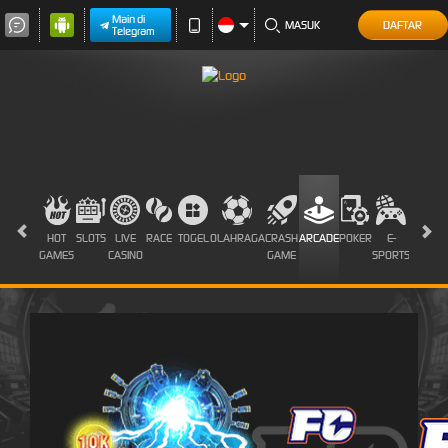
Main di
MASUK
DAFTAR
Telegram
HOT
SLOTS
LIVE
RACE
TOGEL
OLAHRAGA
CRASH
ARCADE
POKER
E-
SABUN
GAMES
CASINO
GAME
SPORTS
AYAM