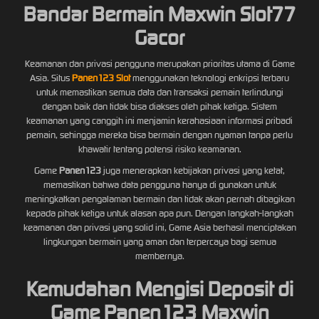
Bandar Bermain Maxwin Slot77
Gacor
Keamanan dan privasi pengguna merupakan prioritas utama di Game
Asia. Situs
Panen123 Slot
menggunakan teknologi enkripsi terbaru
untuk memastikan semua data dan transaksi pemain terlindungi
dengan baik dan tidak bisa diakses oleh pihak ketiga. Sistem
keamanan yang canggih ini menjamin kerahasiaan informasi pribadi
pemain, sehingga mereka bisa bermain dengan nyaman tanpa perlu
khawatir tentang potensi risiko keamanan.
Game
Panen123
juga menerapkan kebijakan privasi yang ketat,
memastikan bahwa data pengguna hanya di gunakan untuk
meningkatkan pengalaman bermain dan tidak akan pernah dibagikan
kepada pihak ketiga untuk alasan apa pun. Dengan langkah-langkah
keamanan dan privasi yang solid ini, Game Asia berhasil menciptakan
lingkungan bermain yang aman dan terpercaya bagi semua
membernya.
Kemudahan Mengisi Deposit di
Game Panen123 Maxwin