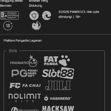
Tanggung Jawab
Browser Yang
Bermain
Didukung
©2026 PANEN123. Hak cipta
dilindungi | 18+
Platform Penyedia Layanan
Slots