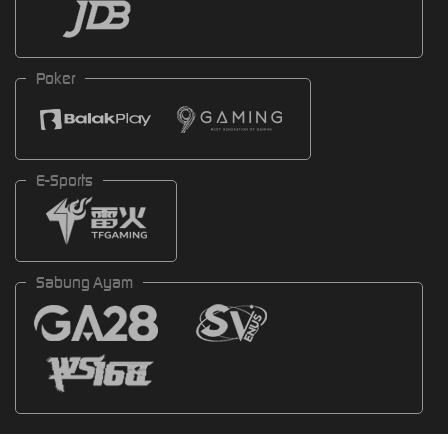
Poker
E-Sports
Sabung Ayam