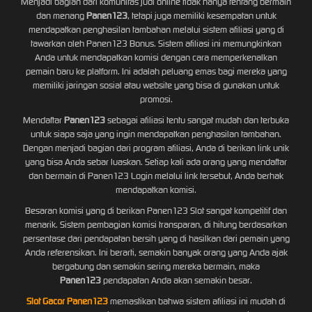
Menjadi bagian dari komunitas judi online tidak hanya tentang bermain
dan menang
Panen123
, tetapi juga memiliki kesempatan untuk
mendapatkan penghasilan tambahan melalui sistem afiliasi yang di
tawarkan oleh Panen123 Bonus. Sistem afiliasi ini memungkinkan
Anda untuk mendapatkan komisi dengan cara memperkenalkan
pemain baru ke platform. Ini adalah peluang emas bagi mereka yang
memiliki jaringan sosial atau website yang bisa di gunakan untuk
promosi.
Mendaftar
Panen123
sebagai afiliasi tentu sangat mudah dan terbuka
untuk siapa saja yang ingin mendapatkan penghasilan tambahan.
Dengan menjadi bagian dari program afiliasi, Anda di berikan link unik
yang bisa Anda sebar luaskan. Setiap kali ada orang yang mendaftar
dan bermain di Panen123 Login melalui link tersebut, Anda berhak
mendapatkan komisi.
Besaran komisi yang di berikan Panen123 Slot sangat kompetitif dan
menarik. Sistem pembagian komisi transparan, di hitung berdasarkan
persentase dari pendapatan bersih yang di hasilkan dari pemain yang
Anda referensikan. Ini berarti, semakin banyak orang yang Anda ajak
bergabung dan semakin sering mereka bermain, maka
Panen123
pendapatan Anda akan semakin besar.
Slot Gacor Panen123
memastikan bahwa sistem afiliasi ini mudah di