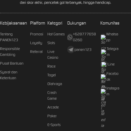
dari skor akhir, pencetak gol terbanyak, hingga handicap.
Kebijaksanaan
Platform
Kategori
Dukungan
Komunitas
Tentang
Promosi
Hot Games
+628777658
Whatsa
PANEN123
0260
pp
Loyalty
Slots
Responsible
Telegra
panen123
Referral
Live
Gambling
m
Casino
Pusat Bantuan
Line
Race
Syarat dan
Facebo
Togel
Ketentuan
ok
Olahraga
Instagra
Crash
m
Game
Arcade
Poker
E-Sports