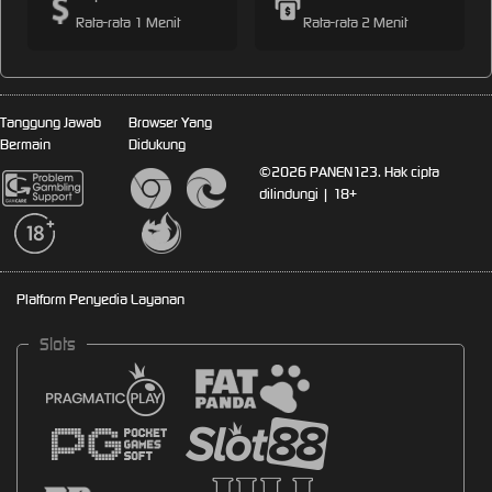
Rata-rata 1 Menit
Rata-rata 2 Menit
Tanggung Jawab
Browser Yang
Bermain
Didukung
©2026 PANEN123. Hak cipta
dilindungi | 18+
Platform Penyedia Layanan
Slots