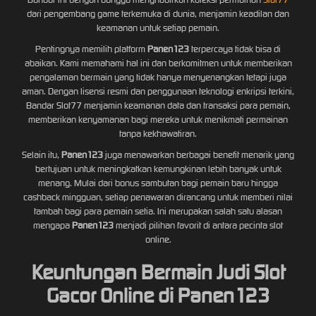
dari pengembang game terkemuka di dunia, menjamin keadilan dan
keamanan untuk setiap pemain.
Pentingnya memilih platform
Panen123
terpercaya tidak bisa di
abaikan. Kami memahami hal ini dan berkomitmen untuk memberikan
pengalaman bermain yang tidak hanya menyenangkan tetapi juga
aman. Dengan lisensi resmi dan penggunaan teknologi enkripsi terkini,
Bandar Slot77 menjamin keamanan data dan transaksi para pemain,
memberikan kenyamanan bagi mereka untuk menikmati permainan
tanpa kekhawatiran.
Selain itu,
Panen123
juga menawarkan berbagai benefit menarik yang
bertujuan untuk meningkatkan kemungkinan lebih banyak untuk
menang. Mulai dari bonus sambutan bagi pemain baru hingga
cashback mingguan, setiap penawaran dirancang untuk memberi nilai
tambah bagi para pemain setia. Ini merupakan salah satu alasan
mengapa
Panen123
menjadi pilihan favorit di antara pecinta slot
online.
Keuntungan Bermain Judi Slot
Gacor Online di Panen123