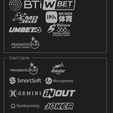
Crash Game