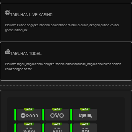
TARUHAN LIVE KASINO
Platform Pilihan bagi perusahaan-perusahaan terbaik di dunia, dengan pilihan variasi
game terbanyak
TARUHAN TOGEL
Platform togel yang menarik dari perusahan terbaik di dunia yang menawarkan hadiah
kemenangan besar