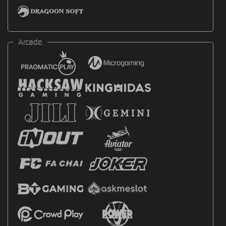
Arcade