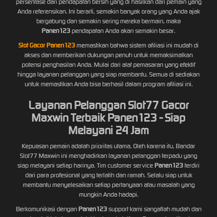
persentase dari pendapatan bersih yang di hasilkan dari pemain yang
Anda referensikan. Ini berarti, semakin banyak orang yang Anda ajak
bergabung dan semakin sering mereka bermain, maka
Panen123
pendapatan Anda akan semakin besar.
Slot Gacor Panen123
memastikan bahwa sistem afiliasi ini mudah di
akses dan memberikan dukungan penuh untuk memaksimalkan
potensi penghasilan Anda. Mulai dari alat pemasaran yang efektif
hingga layanan pelanggan yang siap membantu. Semua di sediakan
untuk memastikan Anda bisa berhasil dalam program afiliasi ini.
Layanan Pelanggan Slot77 Gacor
Maxwin Terbaik Panen123 - Siap
Melayani 24 Jam
Kepuasan pemain adalah prioritas utama, Oleh karena itu, Bandar
Slot77 Maxwin ini menghadirkan layanan pelanggan terpadu yang
siap melayani setiap harinya. Tim customer service
Panen123
terdiri
dari para profesional yang terlatih dan ramah. Selalu siap untuk
membantu menyelesaikan setiap pertanyaan atau masalah yang
mungkin Anda hadapi.
Berkomunikasi dengan
Panen123
support kami sangatlah mudah dan