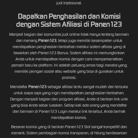
judi tradisional.
Dapatkan Penghasilan dan Komisi
dengan Sistem Afiliasi di Panen123
Menjadi bagian dari komunitas judi online tidak hanya tentang bermain
dan menang
Panen123
, tetapi juga memiliki kesempatan untuk
mendapatkan penghasilan tambahan melalui sistem afiliasi yang di
tawarkan oleh Panen123 Bonus. Sistem afiliasi ini memungkinkan
Anda untuk mendapatkan komisi dengan cara memperkenalkan
pemain baru ke platform. Ini adalah peluang emas bagi mereka yang
memiliki jaringan sosial atau website yang bisa di gunakan untuk
promosi.
Mendaftar
Panen123
sebagai afiliasi tentu sangat mudah dan terbuka
untuk siapa saja yang ingin mendapatkan penghasilan tambahan.
Dengan menjadi bagian dari program afiliasi, Anda di berikan link unik
yang bisa Anda sebar luaskan. Setiap kali ada orang yang mendaftar
dan bermain di Panen123 Login melalui link tersebut, Anda berhak
mendapatkan komisi.
Besaran komisi yang di berikan Panen123 Slot sangat kompetitif dan
menarik. Sistem pembagian komisi transparan, di hitung berdasarkan