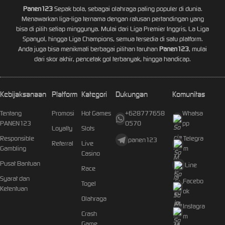
Panen123
Sepak bola, sebagai olahraga paling populer di dunia.
Menawarkan liga-liga ternama dengan ratusan pertandingan yang
bisa di pilih setiap minggunya. Mulai dari Liga Premier Inggris, La Liga
Spanyol, hingga Liga Champions, semua tersedia di satu platform.
Anda juga bisa menikmati berbagai pilihan taruhan
Panen123
, mulai
dari skor akhir, pencetak gol terbanyak, hingga handicap.
Kebijaksanaan
Platform
Kategori
Dukungan
Komunitas
Tentang
Promosi
Hot Games
+628777658
Whatsa
PANEN123
0570
pp
Loyalty
Slots
Responsible
Telegra
panen123
Referral
Live
Gambling
m
Casino
Pusat Bantuan
Line
Race
Syarat dan
Facebo
Togel
Ketentuan
ok
Olahraga
Instagra
Crash
m
Game