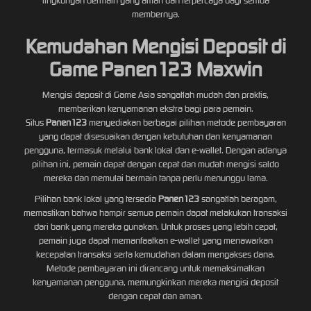
lingkungan bermain yang aman dan terpercaya bagi semua
membernya.
Kemudahan Mengisi Deposit di
Game Panen123 Maxwin
Mengisi deposit di Game Asia sangatlah mudah dan praktis,
memberikan kenyamanan ekstra bagi para pemain.
Situs
Panen123
menyediakan berbagai pilihan metode pembayaran
yang dapat disesuaikan dengan kebutuhan dan kenyamanan
pengguna, termasuk melalui bank lokal dan e-wallet. Dengan adanya
pilihan ini, pemain dapat dengan cepat dan mudah mengisi saldo
mereka dan memulai bermain tanpa perlu menunggu lama.
Pilihan bank lokal yang tersedia
Panen123
sangatlah beragam,
memastikan bahwa hampir semua pemain dapat melakukan transaksi
dari bank yang mereka gunakan. Untuk proses yang lebih cepat,
pemain juga dapat memanfaatkan e-wallet yang menawarkan
kecepatan transaksi serta kemudahan dalam mengakses dana.
Metode pembayaran ini dirancang untuk memaksimalkan
kenyamanan pengguna, memungkinkan mereka mengisi deposit
dengan cepat dan aman.