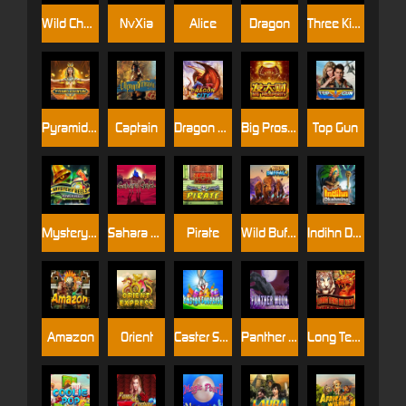
Wild Chuco
NvXia
Alice
Dragon
Three Kingdoms
Pyramid Adventure
Captain
Dragon City
Big Prosperity
Top Gun
Mystery Reels Power Reels
Sahara Gold
Pirate
Wild Buffalo
Indihn Dkehming
Amazon
Orient
Caster Surprise
Panther Moon
Long Teng Hu Xiao