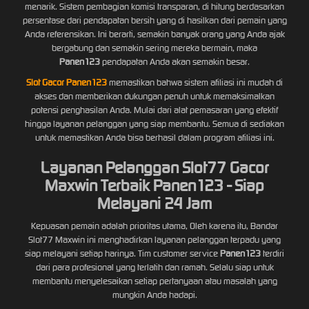
menarik. Sistem pembagian komisi transparan, di hitung berdasarkan
persentase dari pendapatan bersih yang di hasilkan dari pemain yang
Anda referensikan. Ini berarti, semakin banyak orang yang Anda ajak
bergabung dan semakin sering mereka bermain, maka
Panen123
pendapatan Anda akan semakin besar.
Slot Gacor Panen123
memastikan bahwa sistem afiliasi ini mudah di
akses dan memberikan dukungan penuh untuk memaksimalkan
potensi penghasilan Anda. Mulai dari alat pemasaran yang efektif
hingga layanan pelanggan yang siap membantu. Semua di sediakan
untuk memastikan Anda bisa berhasil dalam program afiliasi ini.
Layanan Pelanggan Slot77 Gacor
Maxwin Terbaik Panen123 - Siap
Melayani 24 Jam
Kepuasan pemain adalah prioritas utama, Oleh karena itu, Bandar
Slot77 Maxwin ini menghadirkan layanan pelanggan terpadu yang
siap melayani setiap harinya. Tim customer service
Panen123
terdiri
dari para profesional yang terlatih dan ramah. Selalu siap untuk
membantu menyelesaikan setiap pertanyaan atau masalah yang
mungkin Anda hadapi.