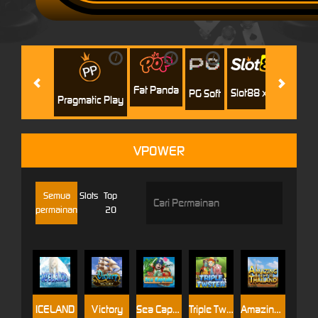
i
i
i
i
i
Facha
Fat Panda
Slot88 x PP
PG Soft
Pragmatic Play
VPOWER
Semua
Slots
Top
permainan
20
ICELAND
Victory
Sea Captain
Triple Twister
Amazing Thailand