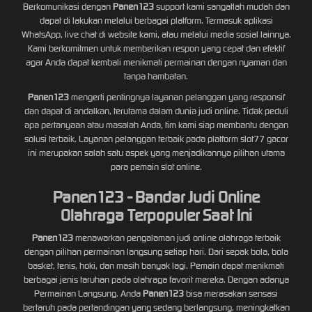
Berkomunikasi dengan
Panen123
support kami sangatlah mudah dan
dapat di lakukan melalui berbagai platform. Termasuk aplikasi
WhatsApp, live chat di website kami, atau melalui media sosial lainnya.
Kami berkomitmen untuk memberikan respon yang cepat dan efektif
agar Anda dapat kembali menikmati permainan dengan nyaman dan
tanpa hambatan.
Panen123
mengerti pentingnya layanan pelanggan yang responsif
dan dapat di andalkan, terutama dalam dunia judi online. Tidak peduli
apa pertanyaan atau masalah Anda, tim kami siap membantu dengan
solusi terbaik. Layanan pelanggan terbaik pada platform slot77 gacor
ini merupakan salah satu aspek yang menjadikannya pilihan utama
para pemain slot online.
Panen123 - Bandar Judi Online
Olahraga Terpopuler Saat Ini
Panen123
menawarkan pengalaman judi online olahraga terbaik
dengan pilihan permainan langsung setiap hari. Dari sepak bola, bola
basket, tenis, hoki, dan masih banyak lagi. Pemain dapat menikmati
berbagai jenis taruhan pada olahraga favorit mereka. Dengan adanya
Permainan Langsung. Anda
Panen123
bisa merasakan sensasi
bertaruh pada pertandingan yang sedang berlangsung, meningkatkan