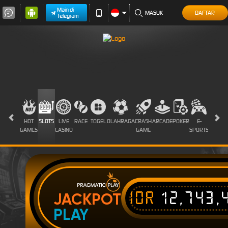
Main di
MASUK
DAFTAR
Telegram
HOT
SLOTS
LIVE
RACE
TOGEL
OLAHRAGA
CRASH
ARCADE
POKER
E-
SABUN
GAMES
CASINO
GAME
SPORTS
AYAM
IDR
12,743,
JACKPOT
PLAY