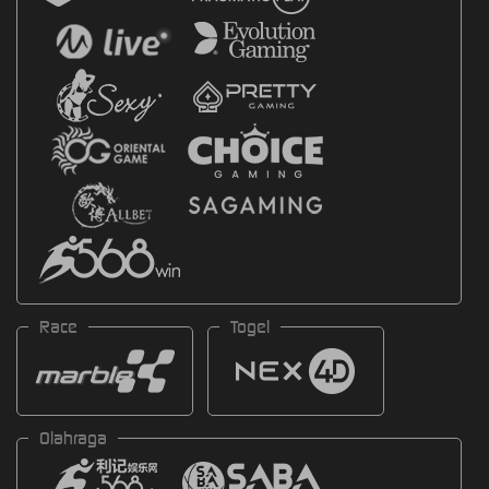
Race
Togel
Olahraga