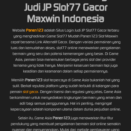
Judi JP Slot77 Gacor
Maxwin Indonesia
Website
Panen123
adalah Situs Login Judi JP Slot77 Gacor terbaru
yang menghadirkan Game Slot77 Mudah Panen123 Slot Maxwin
cepat bersama Link Alternatif Gacor. Dengan variasi permainan yang
luas dan kemudahan akses, slot77 online menawarkan pengalaman
bermain yang seru dan potensi kemenangan yang besar. Di Game
Asia, pemain bisa menemukan berbagai jenis slot dari provider
ternama yang tidak hanya. Menjamin keseruan bermain tapi juga
keadilan dan keamanan dalam setiap permainannya.
Memilih
Panen123
slot terpercaya di Game Asia bukanlah hal yang
sulit. Berkat reputasi platform yang sudah terbukti di kalangan para
pemain
slot gacor
. Dengan lisensi dan regulasi yang jelas, Game Asia
berkomitmen untuk menyediakan lingkungan bermain yang aman dan
adil bagi semua penggunanya. Hal ini penting, mengingat
kepercayaan adalah komponen utama dalam dunia perjudian online.
Selain itu, Game Asia
Panen123
juga menawarkan fitur-fitur
pendukung yang membuat pengalaman bermain slot online semakin
nyaman dan menyenangkan. Mulai dari metode pembayaran yang