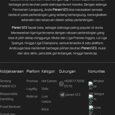
berbagai jenis taruhan pada olahraga favorit mereka. Dengan adanya
Permainan Langsung. Anda
Panen123
bisa merasakan sensasi
bertaruh pada pertandingan yang sedang berlangsung, meningkatkan
adrenalin dan keseruan dalam setiap pertandingan.
Panen123
Sepak bola, sebagai olahraga paling populer di dunia.
Menawarkan liga-liga ternama dengan ratusan pertandingan yang
bisa di pilih setiap minggunya. Mulai dari Liga Premier Inggris, La Liga
Spanyol, hingga Liga Champions, semua tersedia di satu platform.
Anda juga bisa menikmati berbagai pilihan taruhan
Panen123
, mulai
dari skor akhir, pencetak gol terbanyak, hingga handicap.
Kebijaksanaan
Platform
Kategori
Dukungan
Komunitas
Tentang
Promosi
Hot Games
+628777658
Whatsa
PANEN123
0570
pp
Loyalty
Slots
Responsible
Telegra
panen123
Referral
Live
Gambling
m
Casino
Pusat Bantuan
Line
Race
Syarat dan