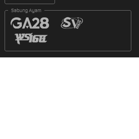
Sabung Ayam