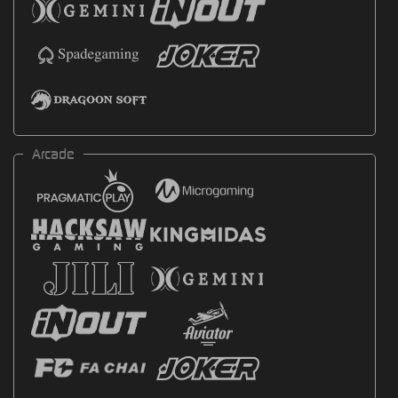
Arcade