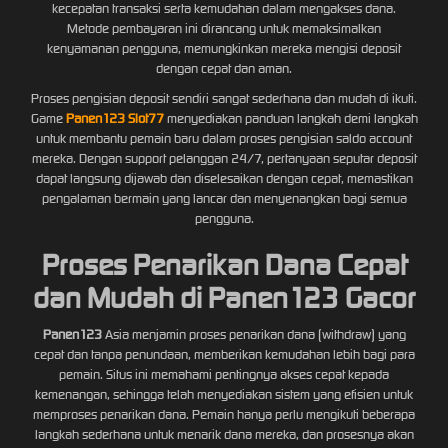
kecepatan transaksi serta kemudahan dalam mengakses dana.
Metode pembayaran ini dirancang untuk memaksimalkan
kenyamanan pengguna, memungkinkan mereka mengisi deposit
dengan cepat dan aman.
Proses pengisian deposit sendiri sangat sederhana dan mudah di ikuti.
Game
Panen123 Slot77
menyediakan panduan langkah demi langkah
untuk membantu pemain baru dalam proses pengisian saldo account
mereka. Dengan support pelanggan 24/7, pertanyaan seputar deposit
dapat langsung dijawab dan diselesaikan dengan cepat, memastikan
pengalaman bermain yang lancar dan menyenangkan bagi semua
pengguna.
Proses Penarikan Dana Cepat
dan Mudah di Panen123 Gacor
Panen123
Asia menjamin proses penarikan dana (withdraw) yang
cepat dan tanpa penundaan, memberikan kemudahan lebih bagi para
pemain. Situs ini memahami pentingnya akses cepat kepada
kemenangan, sehingga telah menyediakan sistem yang efisien untuk
memproses penarikan dana. Pemain hanya perlu mengikuti beberapa
langkah sederhana untuk menarik dana mereka, dan prosesnya akan