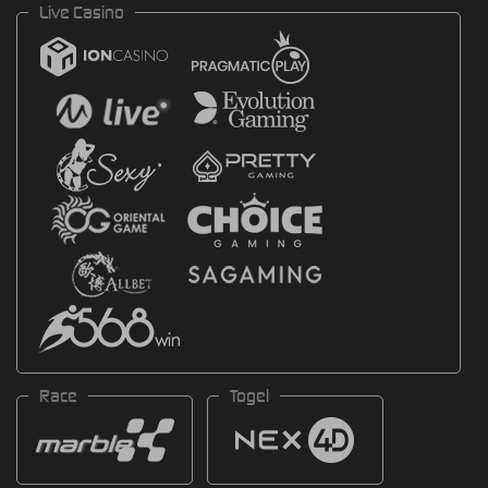
Live Casino
Race
Togel