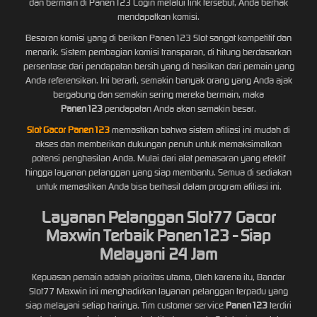
dan bermain di Panen123 Login melalui link tersebut, Anda berhak
mendapatkan komisi.
Besaran komisi yang di berikan Panen123 Slot sangat kompetitif dan
menarik. Sistem pembagian komisi transparan, di hitung berdasarkan
persentase dari pendapatan bersih yang di hasilkan dari pemain yang
Anda referensikan. Ini berarti, semakin banyak orang yang Anda ajak
bergabung dan semakin sering mereka bermain, maka
Panen123
pendapatan Anda akan semakin besar.
Slot Gacor Panen123
memastikan bahwa sistem afiliasi ini mudah di
akses dan memberikan dukungan penuh untuk memaksimalkan
potensi penghasilan Anda. Mulai dari alat pemasaran yang efektif
hingga layanan pelanggan yang siap membantu. Semua di sediakan
untuk memastikan Anda bisa berhasil dalam program afiliasi ini.
Layanan Pelanggan Slot77 Gacor
Maxwin Terbaik Panen123 - Siap
Melayani 24 Jam
Kepuasan pemain adalah prioritas utama, Oleh karena itu, Bandar
Slot77 Maxwin ini menghadirkan layanan pelanggan terpadu yang
siap melayani setiap harinya. Tim customer service
Panen123
terdiri