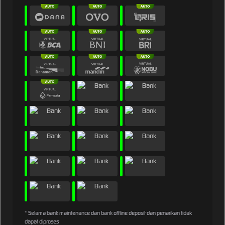
* Selama bank maintenance dan bank offline deposit dan penarikan tidak
dapat diproses