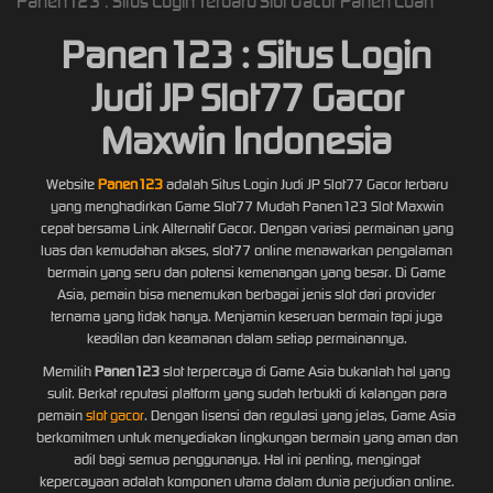
Panen123 : Situs Login Terbaru Slot Gacor Panen Cuan
Panen123 : Situs Login
Judi JP Slot77 Gacor
Maxwin Indonesia
Website
Panen123
adalah Situs Login Judi JP Slot77 Gacor terbaru
yang menghadirkan Game Slot77 Mudah Panen123 Slot Maxwin
cepat bersama Link Alternatif Gacor. Dengan variasi permainan yang
luas dan kemudahan akses, slot77 online menawarkan pengalaman
bermain yang seru dan potensi kemenangan yang besar. Di Game
Asia, pemain bisa menemukan berbagai jenis slot dari provider
ternama yang tidak hanya. Menjamin keseruan bermain tapi juga
keadilan dan keamanan dalam setiap permainannya.
Memilih
Panen123
slot terpercaya di Game Asia bukanlah hal yang
sulit. Berkat reputasi platform yang sudah terbukti di kalangan para
pemain
slot gacor
. Dengan lisensi dan regulasi yang jelas, Game Asia
berkomitmen untuk menyediakan lingkungan bermain yang aman dan
adil bagi semua penggunanya. Hal ini penting, mengingat
kepercayaan adalah komponen utama dalam dunia perjudian online.