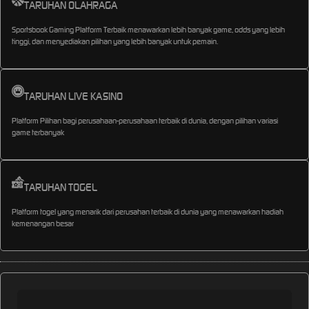
TARUHAN OLAHRAGA
Sportsbook Gaming Platform Terbaik menawarkan lebih banyak game, odds yang lebih
tinggi, dan menyediakan pilihan yang lebih banyak untuk pemain.
TARUHAN LIVE KASINO
Platform Pilihan bagi perusahaan-perusahaan terbaik di dunia, dengan pilihan variasi
game terbanyak
TARUHAN TOGEL
Platform togel yang menarik dari perusahan terbaik di dunia yang menawarkan hadiah
kemenangan besar