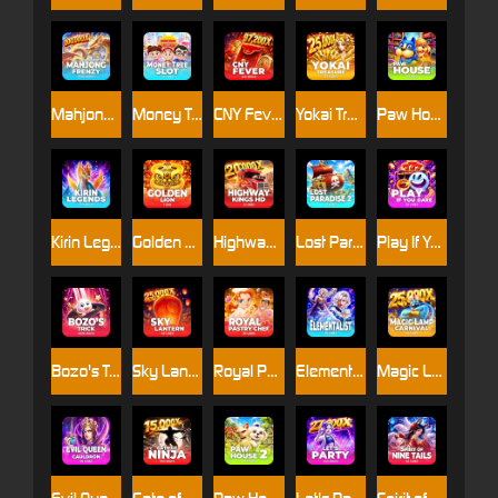
Mahjong Frenzy : Tiles of Fortunes
Money Tree Slot
CNY Fever
Yokai Treasure
Paw House
Kirin Legends
Golden Lion
Highway Kings HD
Lost Paradise 2
Play If You Dare
Bozo's Trick
Sky Lantern
Royal Pastry Chef
Elementalist
Magic Lamp Carnival