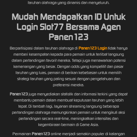
taruhan olahraga yang dinamis dan menyeluruh.
Mudah Mendapatkan ID Untuk
Login Slot77 Bersama Agen
Panen123
Berpartisipasi dalam taruhan olahraga di
Panen123 Login
tidak hanya
memberi kesempatan kepada para pemain untuk terlibat langsung
dalam pertandingan favorit mereka. Tetapi juga menawarkan potensi
kemenangan yang besar. Dengan odds yang kompetitif dan pasar
taruhan yang luas, pemain di berikan kebebasan untuk memilih
strategi taruhan yang paling sesuai dengan pengetahuan dan
preferensi mereka.
Panen123
juga menyediakan statistik dan informasi terkini yang dapat
membantu pemain dalam membuat keputusan taruhan yang lebih
tepat. Di tambah lagi, layanan streaming langsung beberapa
pertandingan olahraga memungkinkan pemain untuk mengikuti aksi
pertandingan secara real-time, meningkatkan intensitas dan
kegembiraan bermain di Game Asia.
Permainan
Panen123
online menjadi semakin populer di kalangan