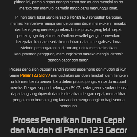
pilihan ini, pemain dapat dengan cepat dan mudah mengisi saldo
mereka dan memulai bermain tanpa perlu menunggu lama.
Pilihan bank lokal yang tersedia
Panen123
sangatlah beragam,
memastikan bahwa hampir semua pemain dapat melakukan transaksi
dari bank yang mereka gunakan. Untuk proses yang lebih cepat,
pemain juga dapat memanfaatkan e-wallet yang menawarkan
kecepatan transaksi serta kemudahan dalam mengakses dana.
Metode pembayaran ini dirancang untuk memaksimalkan
kenyamanan pengguna, memungkinkan mereka mengisi deposit
dengan cepat dan aman.
Proses pengisian deposit sendiri sangat sederhana dan mudah di ikuti.
Game
Panen123 Slot77
menyediakan panduan langkah demi langkah
untuk membantu pemain baru dalam proses pengisian saldo account
mereka. Dengan support pelanggan 24/7, pertanyaan seputar deposit
dapat langsung dijawab dan diselesaikan dengan cepat, memastikan
pengalaman bermain yang lancar dan menyenangkan bagi semua
pengguna.
Proses Penarikan Dana Cepat
dan Mudah di Panen123 Gacor