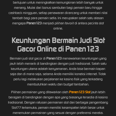
bertujuan untuk meningkatkan kemungkinan lebih banyak untuk
menang. Mulai dari bonus sambutan bagi pemain baru hingga
cashback mingguan, setiap penawaran dirancang untuk memberi nilai
tambah bagi para pemain setia. Ini merupakan salah satu alasan
mengapa
Panen123
menjadi pilihan favorit di antara pecinta slot
online.
Keuntungan Bermain Judi Slot
Gacor Online di Panen123
Bermain judi slot gacor di
Panen123
menawarkan keuntungan yang
jauh lebih menarik di bandingkan dengan judi tradisional. Salah satu
keuntungan utama adalah kenyamanan. Anda bisa bermain kapan
saja dan di mana saja, selama Anda memiliki koneksi internet. Tidak
perlu lagi melakukan perjalanan ke kasino fisik yang terkadang
membutuhkan waktu dan
budget tambahan.
Pilihan permainan yang ditawarkan oleh
Panen123 Slot
jauh lebih
beragam di bandingkan dengan apa yang biasanya tersedia di kasino
tradisional. Dengan ratusan permainan slot dari berbagai pengembang
Slot77 terkemuka, pemain memiliki kesempatan lebih besar untuk
menemukan permainan yang sesuai dengan preferensi mereka.