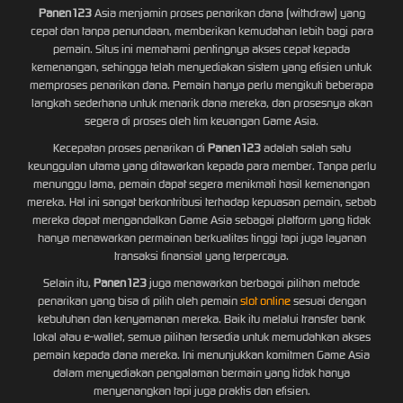
Panen123
Asia menjamin proses penarikan dana (withdraw) yang
cepat dan tanpa penundaan, memberikan kemudahan lebih bagi para
pemain. Situs ini memahami pentingnya akses cepat kepada
kemenangan, sehingga telah menyediakan sistem yang efisien untuk
memproses penarikan dana. Pemain hanya perlu mengikuti beberapa
langkah sederhana untuk menarik dana mereka, dan prosesnya akan
segera di proses oleh tim keuangan Game Asia.
Kecepatan proses penarikan di
Panen123
adalah salah satu
keunggulan utama yang ditawarkan kepada para member. Tanpa perlu
menunggu lama, pemain dapat segera menikmati hasil kemenangan
mereka. Hal ini sangat berkontribusi terhadap kepuasan pemain, sebab
mereka dapat mengandalkan Game Asia sebagai platform yang tidak
hanya menawarkan permainan berkualitas tinggi tapi juga layanan
transaksi finansial yang terpercaya.
Selain itu,
Panen123
juga menawarkan berbagai pilihan metode
penarikan yang bisa di pilih oleh pemain
slot online
sesuai dengan
kebutuhan dan kenyamanan mereka. Baik itu melalui transfer bank
lokal atau e-wallet, semua pilihan tersedia untuk memudahkan akses
pemain kepada dana mereka. Ini menunjukkan komitmen Game Asia
dalam menyediakan pengalaman bermain yang tidak hanya
menyenangkan tapi juga praktis dan efisien.