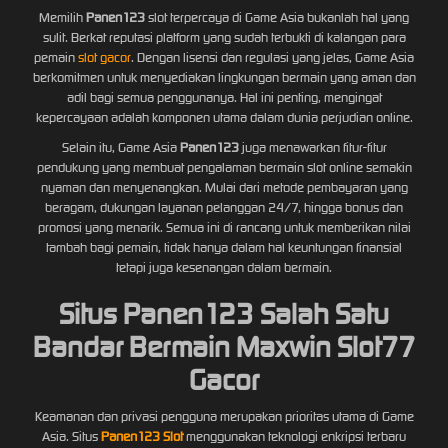
Memilih
Panen123
slot terpercaya di Game Asia bukanlah hal yang
sulit. Berkat reputasi platform yang sudah terbukti di kalangan para
pemain
slot gacor
. Dengan lisensi dan regulasi yang jelas, Game Asia
berkomitmen untuk menyediakan lingkungan bermain yang aman dan
adil bagi semua penggunanya. Hal ini penting, mengingat
kepercayaan adalah komponen utama dalam dunia perjudian online.
Selain itu, Game Asia
Panen123
juga menawarkan fitur-fitur
pendukung yang membuat pengalaman bermain slot online semakin
nyaman dan menyenangkan. Mulai dari metode pembayaran yang
beragam, dukungan layanan pelanggan 24/7, hingga bonus dan
promosi yang menarik. Semua ini di rancang untuk memberikan nilai
tambah bagi pemain, tidak hanya dalam hal keuntungan finansial
tetapi juga kesenangan dalam bermain.
Situs Panen123 Salah Satu
Bandar Bermain Maxwin Slot77
Gacor
Keamanan dan privasi pengguna merupakan prioritas utama di Game
Asia. Situs
Panen123 Slot
menggunakan teknologi enkripsi terbaru