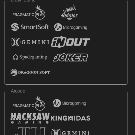
Arcade