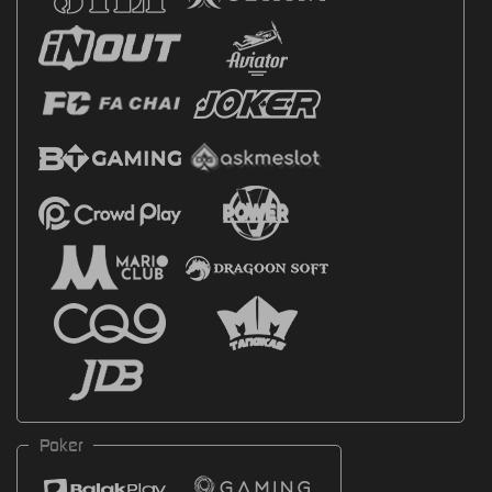
Poker