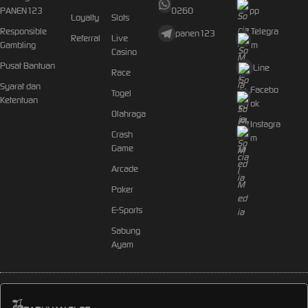
PANEN123
0260
pp
Loyalty
Slots
Responsible
Telegra
panen123
Referral
Live
Gambling
m
Casino
Pusat Bantuan
Line
Race
Syarat dan
Facebo
Togel
Ketentuan
ok
Olahraga
Instagra
Crash
m
Game
Arcade
Poker
E-Sports
Sabung
Ayam