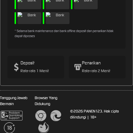
* Selama bank maintenance dan bank offline deposit dan penarikan tidak
dapat diproses
Deposit
Penarikan
Rata-rata 1 Menit
Rata-rata 2 Menit
Tanggung Jawab
Browser Yang
Bermain
Didukung
©2026 PANEN123. Hak cipta
dilindungi | 18+