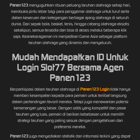
Panen123
menyuguhkan ribuan peluang taruhan olahraga setiap hari,
membuka pintu lebar bagi para penggemar olahraga untuk turut serta
dalam keseruan dan ketegangan berbagai ajang olahraga di seluruh
dunia. Dari sepak bola, basket, tenis, hingga cabang olahraga eksotis
sekalipun, semua tersedia dan bisa di akses melalui beberapa klik
saja. Keanekaragaman ini menjadikan Game Asia sebagai platform
taruhan olahraga yang dinamis dan menyeluruh.
Mudah Mendapatkan ID Untuk
Login Slot77 Bersama Agen
Panen123
Berpartisipasi dalam taruhan olahraga di
Panen123 Login
tidak hanya
memberi kesempatan kepada para pemain untuk terlibat langsung
dalam pertandingan favorit mereka. Tetapi juga menawarkan potensi
kemenangan yang besar. Dengan odds yang kompetitif dan pasar
taruhan yang luas, pemain di berikan kebebasan untuk memilih
strategi taruhan yang paling sesuai dengan pengetahuan dan
preferensi mereka.
Panen123
juga menyediakan statistik dan informasi terkini yang dapat