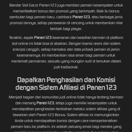
Bandar Slot Gacor Panen123 juga memberi pemain kesempatan untuk
memanfaatkan bonus dan promosi yang berlimpah. Baik itu bonus
sambutan bagi pemain baru, cashback
Panen123
, atau berbagai jenis
promosi lainnya, setiap penawaran di rancang untuk memberikan nilai
tambah bagi player.
Terakhir, aspek
Panen123
keamanan dan keadilan bermain di platform
slot online ini tidak bisa di abaikan. Dengan lisensi resmi dan sistem
enkripsi canggih, setiap transaksi dan data pribadi pemain di jamin
keamanannya. Ini memberikan rasa aman bagi pemain untuk
menikmati permainan, sesuatu yang mungkin sulit di temukan dalam
judi tradisional.
Dapatkan Penghasilan dan Komisi
dengan Sistem Afiliasi di Panen123
Menjadi bagian dari komunitas judi online tidak hanya tentang bermain
dan menang
Panen123
, tetapi juga memiliki kesempatan untuk
mendapatkan penghasilan tambahan melalui sistem afiliasi yang di
tawarkan oleh Panen123 Bonus. Sistem afiliasi ini memungkinkan
Anda untuk mendapatkan komisi dengan cara memperkenalkan
pemain baru ke platform. Ini adalah peluang emas bagi mereka yang