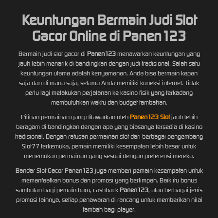
Keuntungan Bermain Judi Slot
Gacor Online di Panen123
Bermain judi slot gacor di
Panen123
menawarkan keuntungan yang
jauh lebih menarik di bandingkan dengan judi tradisional. Salah satu
keuntungan utama adalah kenyamanan. Anda bisa bermain kapan
saja dan di mana saja, selama Anda memiliki koneksi internet. Tidak
perlu lagi melakukan perjalanan ke kasino fisik yang terkadang
membutuhkan waktu dan
budget tambahan.
Pilihan permainan yang ditawarkan oleh
Panen123 Slot
jauh lebih
beragam di bandingkan dengan apa yang biasanya tersedia di kasino
tradisional. Dengan ratusan permainan slot dari berbagai pengembang
Slot77 terkemuka, pemain memiliki kesempatan lebih besar untuk
menemukan permainan yang sesuai dengan preferensi mereka.
Bandar Slot Gacor Panen123 juga memberi pemain kesempatan untuk
memanfaatkan bonus dan promosi yang berlimpah. Baik itu bonus
sambutan bagi pemain baru, cashback
Panen123
, atau berbagai jenis
promosi lainnya, setiap penawaran di rancang untuk memberikan nilai
tambah bagi player.