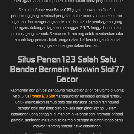
kepercayaan adalah komponen utama dalam dunia perjudian online.
Selain itu, Game Asia
Panen123
juga menawarkan fitur-fitur
pendukung yang membuat pengalaman bermain slot online semakin
nyaman dan menyenangkan. Mulai dari metode pembayaran yang
beragam, dukungan layanan pelanggan 24/7, hingga bonus dan
promosi yang menarik. Semua ini di rancang untuk memberikan nilai
tambah bagi pemain, tidak hanya dalam hal keuntungan finansial
tetapi juga kesenangan dalam bermain.
Situs Panen123 Salah Satu
Bandar Bermain Maxwin Slot77
Gacor
Keamanan dan privasi pengguna merupakan prioritas utama di Game
Asia. Situs
Panen123 Slot
menggunakan teknologi enkripsi terbaru
untuk memastikan semua data dan transaksi pemain terlindungi
dengan baik dan tidak bisa diakses oleh pihak ketiga. Sistem
keamanan yang canggih ini menjamin kerahasiaan informasi pribadi
pemain, sehingga mereka bisa bermain dengan nyaman tanpa perlu
khawatir tentang potensi risiko keamanan.