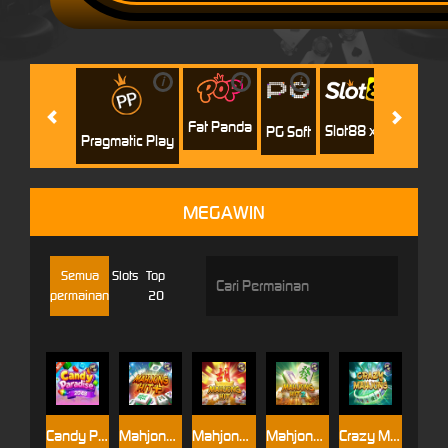
i
i
i
i
i
Facha
Fat Panda
Slot88 x PP
PG Soft
Pragmatic Play
MEGAWIN
Semua
Slots
Top
permainan
20
Candy Paradise 2048
Mahjong Hit +
Mahjong Hit
Mahjong Hit 2
Crazy Mahjong