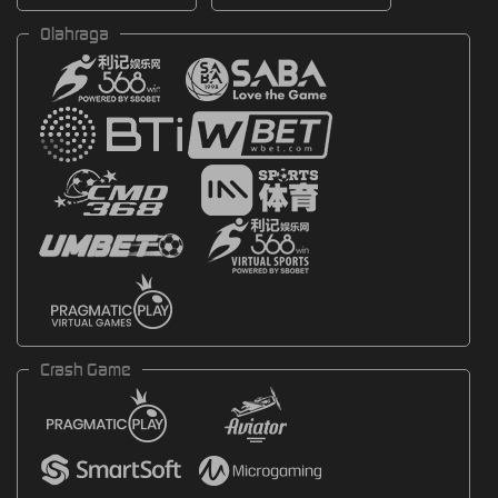
Olahraga
Crash Game