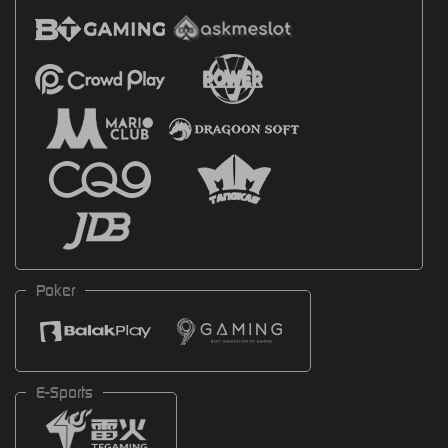
Poker
E-Sports