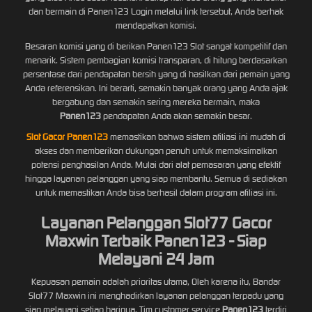
dan bermain di Panen123 Login melalui link tersebut, Anda berhak
mendapatkan komisi.
Besaran komisi yang di berikan Panen123 Slot sangat kompetitif dan
menarik. Sistem pembagian komisi transparan, di hitung berdasarkan
persentase dari pendapatan bersih yang di hasilkan dari pemain yang
Anda referensikan. Ini berarti, semakin banyak orang yang Anda ajak
bergabung dan semakin sering mereka bermain, maka
Panen123
pendapatan Anda akan semakin besar.
Slot Gacor Panen123
memastikan bahwa sistem afiliasi ini mudah di
akses dan memberikan dukungan penuh untuk memaksimalkan
potensi penghasilan Anda. Mulai dari alat pemasaran yang efektif
hingga layanan pelanggan yang siap membantu. Semua di sediakan
untuk memastikan Anda bisa berhasil dalam program afiliasi ini.
Layanan Pelanggan Slot77 Gacor
Maxwin Terbaik Panen123 - Siap
Melayani 24 Jam
Kepuasan pemain adalah prioritas utama, Oleh karena itu, Bandar
Slot77 Maxwin ini menghadirkan layanan pelanggan terpadu yang
siap melayani setiap harinya. Tim customer service
Panen123
terdiri