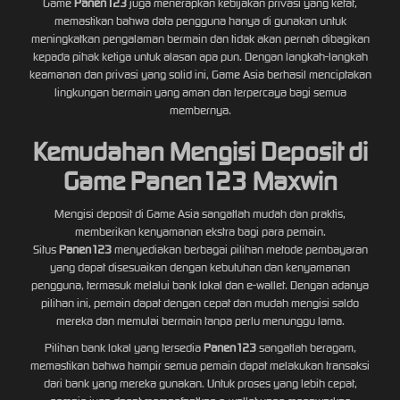
Game
Panen123
juga menerapkan kebijakan privasi yang ketat,
memastikan bahwa data pengguna hanya di gunakan untuk
meningkatkan pengalaman bermain dan tidak akan pernah dibagikan
kepada pihak ketiga untuk alasan apa pun. Dengan langkah-langkah
keamanan dan privasi yang solid ini, Game Asia berhasil menciptakan
lingkungan bermain yang aman dan terpercaya bagi semua
membernya.
Kemudahan Mengisi Deposit di
Game Panen123 Maxwin
Mengisi deposit di Game Asia sangatlah mudah dan praktis,
memberikan kenyamanan ekstra bagi para pemain.
Situs
Panen123
menyediakan berbagai pilihan metode pembayaran
yang dapat disesuaikan dengan kebutuhan dan kenyamanan
pengguna, termasuk melalui bank lokal dan e-wallet. Dengan adanya
pilihan ini, pemain dapat dengan cepat dan mudah mengisi saldo
mereka dan memulai bermain tanpa perlu menunggu lama.
Pilihan bank lokal yang tersedia
Panen123
sangatlah beragam,
memastikan bahwa hampir semua pemain dapat melakukan transaksi
dari bank yang mereka gunakan. Untuk proses yang lebih cepat,