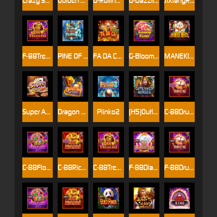
Crazy Sheep
Golden 777(H5)
G-RollingRiches
G-DazzlingDiamond
JiXiangRuYi(H5)
F-88Treasures(H5)
PINE OF PLINKO 2
FA DA CAI(H5)
G-BloomingRiches
MANEKI NEKO(H5)
Super Ace2+
Dragon Arena
Plinko2
(H5)Outlawed Heroes
C-88Drum(H5)
C-88Flower(H5)
C-88Riches(H5)
C-88Treasures(H5)
F-88Diamond(H5)
F-88Drum(H5)