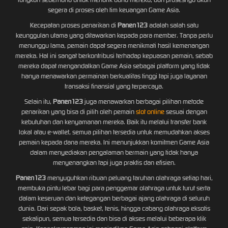
segera di proses oleh tim keuangan Game Asia.
Kecepatan proses penarikan di
Panen123
adalah salah satu
keunggulan utama yang ditawarkan kepada para member. Tanpa perlu
menunggu lama, pemain dapat segera menikmati hasil kemenangan
mereka. Hal ini sangat berkontribusi terhadap kepuasan pemain, sebab
mereka dapat mengandalkan Game Asia sebagai platform yang tidak
hanya menawarkan permainan berkualitas tinggi tapi juga layanan
transaksi finansial yang terpercaya.
Selain itu,
Panen123
juga menawarkan berbagai pilihan metode
penarikan yang bisa di pilih oleh pemain
slot online
sesuai dengan
kebutuhan dan kenyamanan mereka. Baik itu melalui transfer bank
lokal atau e-wallet, semua pilihan tersedia untuk memudahkan akses
pemain kepada dana mereka. Ini menunjukkan komitmen Game Asia
dalam menyediakan pengalaman bermain yang tidak hanya
menyenangkan tapi juga praktis dan efisien.
Panen123
menyuguhkan ribuan peluang taruhan olahraga setiap hari,
membuka pintu lebar bagi para penggemar olahraga untuk turut serta
dalam keseruan dan ketegangan berbagai ajang olahraga di seluruh
dunia. Dari sepak bola, basket, tenis, hingga cabang olahraga eksotis
sekalipun, semua tersedia dan bisa di akses melalui beberapa klik