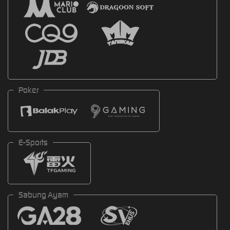
Poker
E-Sports
Sabung Ayam