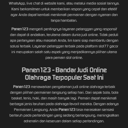
WhatsApp, live chat di website kami, atau melalui media sosial lainnya.
Kami berkomitmen untuk memberikan respon yang cepat dan efektif
agar Anda dapat kembali menikmati permainan dengan nyaman dan
tanpa hambatan.
Panen123
mengerti pentingnya layanan pelanggan yang responsif
dan dapat di andalkan, terutama dalam dunia judi online. Tidak peduli
apa pertanyaan atau masalah Anda, tim kami siap membantu dengan
solusi terbaik. Layanan pelanggan terbaik pada platform slot77 gacor
ini merupakan salah satu aspek yang menjadikannya pilihan utama
para pemain slot online.
Panen123 - Bandar Judi Online
Olahraga Terpopuler Saat Ini
Panen123
menawarkan pengalaman judi online olahraga terbaik
dengan pilihan permainan langsung setiap hari. Dari sepak bola, bola
basket, tenis, hoki, dan masih banyak lagi. Pemain dapat menikmati
berbagai jenis taruhan pada olahraga favorit mereka. Dengan adanya
Permainan Langsung. Anda
Panen123
bisa merasakan sensasi
bertaruh pada pertandingan yang sedang berlangsung, meningkatkan
adrenalin dan keseruan dalam setiap pertandingan.