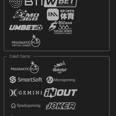
Crash Game