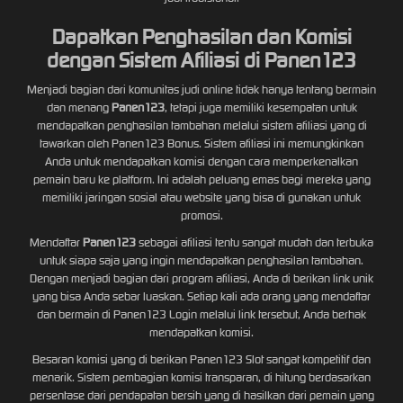
Dapatkan Penghasilan dan Komisi
dengan Sistem Afiliasi di Panen123
Menjadi bagian dari komunitas judi online tidak hanya tentang bermain
dan menang
Panen123
, tetapi juga memiliki kesempatan untuk
mendapatkan penghasilan tambahan melalui sistem afiliasi yang di
tawarkan oleh Panen123 Bonus. Sistem afiliasi ini memungkinkan
Anda untuk mendapatkan komisi dengan cara memperkenalkan
pemain baru ke platform. Ini adalah peluang emas bagi mereka yang
memiliki jaringan sosial atau website yang bisa di gunakan untuk
promosi.
Mendaftar
Panen123
sebagai afiliasi tentu sangat mudah dan terbuka
untuk siapa saja yang ingin mendapatkan penghasilan tambahan.
Dengan menjadi bagian dari program afiliasi, Anda di berikan link unik
yang bisa Anda sebar luaskan. Setiap kali ada orang yang mendaftar
dan bermain di Panen123 Login melalui link tersebut, Anda berhak
mendapatkan komisi.
Besaran komisi yang di berikan Panen123 Slot sangat kompetitif dan
menarik. Sistem pembagian komisi transparan, di hitung berdasarkan
persentase dari pendapatan bersih yang di hasilkan dari pemain yang