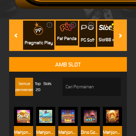
i
i
i
i
i
Facha
Fat Panda
Slot88 x PP
PG Soft
Pragmatic Play
AMB SLOT
Semua
Top
Slots
permainan
20
Mahjong Legend
Mahjong of the White Tiger
Mahjong Legend Xmas
Dino Gems
Mahjong Legacy