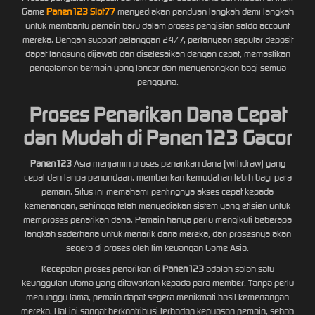
Game
Panen123 Slot77
menyediakan panduan langkah demi langkah
untuk membantu pemain baru dalam proses pengisian saldo account
mereka. Dengan support pelanggan 24/7, pertanyaan seputar deposit
dapat langsung dijawab dan diselesaikan dengan cepat, memastikan
pengalaman bermain yang lancar dan menyenangkan bagi semua
pengguna.
Proses Penarikan Dana Cepat
dan Mudah di Panen123 Gacor
Panen123
Asia menjamin proses penarikan dana (withdraw) yang
cepat dan tanpa penundaan, memberikan kemudahan lebih bagi para
pemain. Situs ini memahami pentingnya akses cepat kepada
kemenangan, sehingga telah menyediakan sistem yang efisien untuk
memproses penarikan dana. Pemain hanya perlu mengikuti beberapa
langkah sederhana untuk menarik dana mereka, dan prosesnya akan
segera di proses oleh tim keuangan Game Asia.
Kecepatan proses penarikan di
Panen123
adalah salah satu
keunggulan utama yang ditawarkan kepada para member. Tanpa perlu
menunggu lama, pemain dapat segera menikmati hasil kemenangan
mereka. Hal ini sangat berkontribusi terhadap kepuasan pemain, sebab