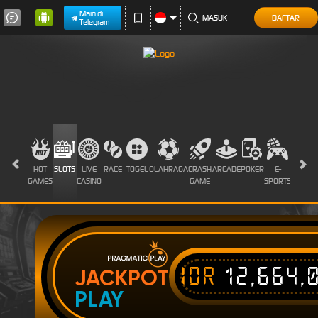
Main di
MASUK
DAFTAR
Telegram
HOT
SLOTS
LIVE
RACE
TOGEL
OLAHRAGA
CRASH
ARCADE
POKER
E-
SABUN
GAMES
CASINO
GAME
SPORTS
AYAM
IDR
12,664,
JACKPOT
PLAY