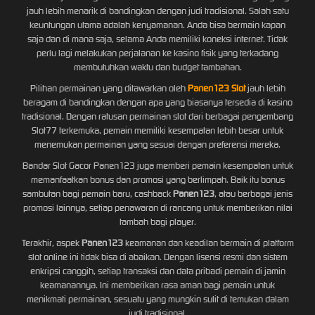
jauh lebih menarik di bandingkan dengan judi tradisional. Salah satu
keuntungan utama adalah kenyamanan. Anda bisa bermain kapan
saja dan di mana saja, selama Anda memiliki koneksi internet. Tidak
perlu lagi melakukan perjalanan ke kasino fisik yang terkadang
membutuhkan waktu dan
budget tambahan.
Pilihan permainan yang ditawarkan oleh
Panen123 Slot
jauh lebih
beragam di bandingkan dengan apa yang biasanya tersedia di kasino
tradisional. Dengan ratusan permainan slot dari berbagai pengembang
Slot77 terkemuka, pemain memiliki kesempatan lebih besar untuk
menemukan permainan yang sesuai dengan preferensi mereka.
Bandar Slot Gacor Panen123 juga memberi pemain kesempatan untuk
memanfaatkan bonus dan promosi yang berlimpah. Baik itu bonus
sambutan bagi pemain baru, cashback
Panen123
, atau berbagai jenis
promosi lainnya, setiap penawaran di rancang untuk memberikan nilai
tambah bagi player.
Terakhir, aspek
Panen123
keamanan dan keadilan bermain di platform
slot online ini tidak bisa di abaikan. Dengan lisensi resmi dan sistem
enkripsi canggih, setiap transaksi dan data pribadi pemain di jamin
keamanannya. Ini memberikan rasa aman bagi pemain untuk
menikmati permainan, sesuatu yang mungkin sulit di temukan dalam
judi tradisional.