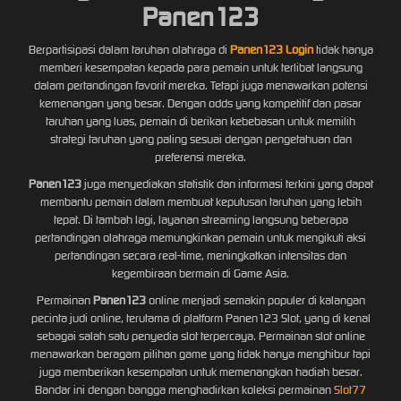
Panen123
Berpartisipasi dalam taruhan olahraga di
Panen123 Login
tidak hanya
memberi kesempatan kepada para pemain untuk terlibat langsung
dalam pertandingan favorit mereka. Tetapi juga menawarkan potensi
kemenangan yang besar. Dengan odds yang kompetitif dan pasar
taruhan yang luas, pemain di berikan kebebasan untuk memilih
strategi taruhan yang paling sesuai dengan pengetahuan dan
preferensi mereka.
Panen123
juga menyediakan statistik dan informasi terkini yang dapat
membantu pemain dalam membuat keputusan taruhan yang lebih
tepat. Di tambah lagi, layanan streaming langsung beberapa
pertandingan olahraga memungkinkan pemain untuk mengikuti aksi
pertandingan secara real-time, meningkatkan intensitas dan
kegembiraan bermain di Game Asia.
Permainan
Panen123
online menjadi semakin populer di kalangan
pecinta judi online, terutama di platform Panen123 Slot, yang di kenal
sebagai salah satu penyedia slot terpercaya. Permainan slot online
menawarkan beragam pilihan game yang tidak hanya menghibur tapi
juga memberikan kesempatan untuk memenangkan hadiah besar.
Bandar ini dengan bangga menghadirkan koleksi permainan
Slot77